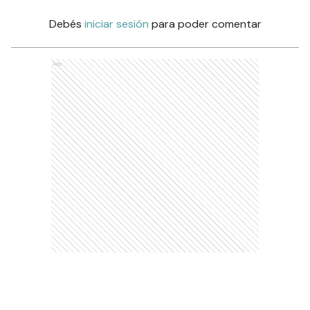
Debés
iniciar sesión
para poder comentar
Ads