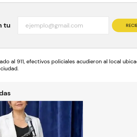
n tu
RECI
do al 911, efectivos policiales acudieron al local ubic
 ciudad.
ídas