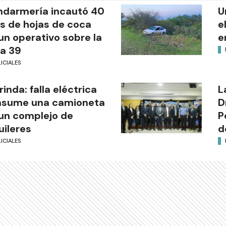
darmería incautó 40
U
os de hojas de coca
e
un operativo sobre la
e
a 39
ICIALES
rinda: falla eléctrica
L
nsume una camioneta
D
un complejo de
P
uileres
d
ICIALES