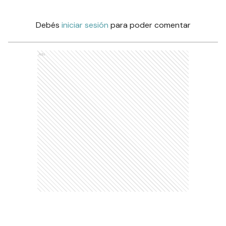
Debés
iniciar sesión
para poder comentar
Ads