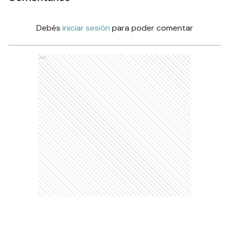
Debés
iniciar sesión
para poder comentar
Ads