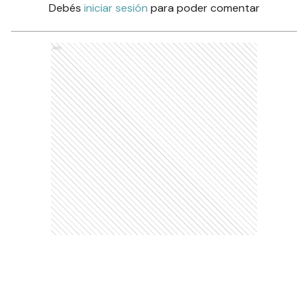
Debés
iniciar sesión
para poder comentar
Ads