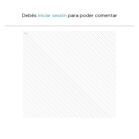
Debés
iniciar sesión
para poder comentar
Ads