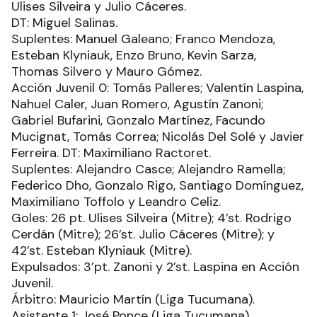
Ulises Silveira y Julio Cáceres.
DT: Miguel Salinas.
Suplentes: Manuel Galeano; Franco Mendoza,
Esteban Klyniauk, Enzo Bruno, Kevin Sarza,
Thomas Silvero y Mauro Gómez.
Acción Juvenil 0: Tomás Palleres; Valentín Laspina,
Nahuel Caler, Juan Romero, Agustín Zanoni;
Gabriel Bufarini, Gonzalo Martínez, Facundo
Mucignat, Tomás Correa; Nicolás Del Solé y Javier
Ferreira. DT: Maximiliano Ractoret.
Suplentes: Alejandro Casce; Alejandro Ramella;
Federico Dho, Gonzalo Rigo, Santiago Domínguez,
Maximiliano Toffolo y Leandro Celiz.
Goles: 26 pt. Ulises Silveira (Mitre); 4’st. Rodrigo
Cerdán (Mitre); 26’st. Julio Cáceres (Mitre); y
42’st. Esteban Klyniauk (Mitre).
Expulsados: 3’pt. Zanoni y 2’st. Laspina en Acción
Juvenil.
Árbitro: Mauricio Martín (Liga Tucumana).
Asistente 1: José Ponce (Liga Tucumana).