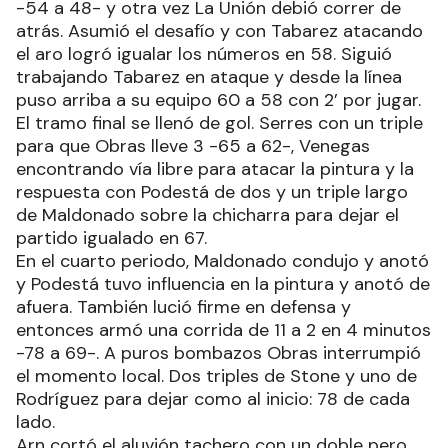
-54 a 48- y otra vez La Unión debió correr de
atrás. Asumió el desafío y con Tabarez atacando
el aro logró igualar los números en 58. Siguió
trabajando Tabarez en ataque y desde la línea
puso arriba a su equipo 60 a 58 con 2’ por jugar.
El tramo final se llenó de gol. Serres con un triple
para que Obras lleve 3 -65 a 62-, Venegas
encontrando vía libre para atacar la pintura y la
respuesta con Podestá de dos y un triple largo
de Maldonado sobre la chicharra para dejar el
partido igualado en 67.
En el cuarto periodo, Maldonado condujo y anotó
y Podestá tuvo influencia en la pintura y anotó de
afuera. También lució firme en defensa y
entonces armó una corrida de 11 a 2 en 4 minutos
-78 a 69-. A puros bombazos Obras interrumpió
el momento local. Dos triples de Stone y uno de
Rodríguez para dejar como al inicio: 78 de cada
lado.
Arn cortó el aluvión tachero con un doble pero