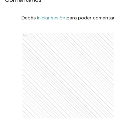
Debés
iniciar sesión
para poder comentar
Ads