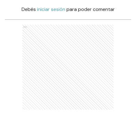
Debés
iniciar sesión
para poder comentar
Ads