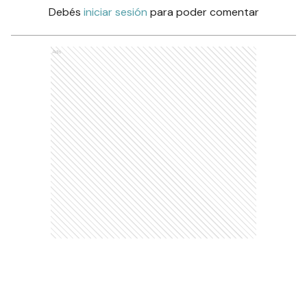
Debés
iniciar sesión
para poder comentar
Ads