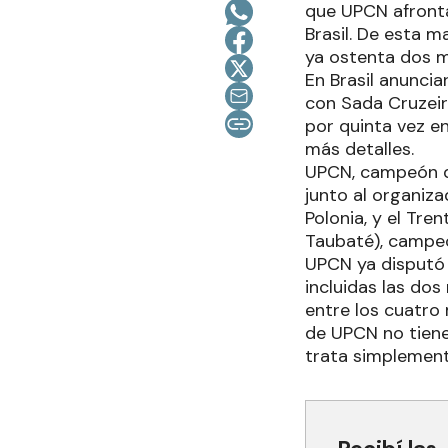
que UPCN afronta
Brasil. De esta 
ya ostenta dos m
En Brasil anuncia
con Sada Cruzeir
por quinta vez e
más detalles.
UPCN, campeón d
junto al organiz
Polonia, y el Tre
Taubaté), campeó
UPCN ya disputó c
incluidas las do
entre los cuatro
de UPCN no tienen
trata simplement