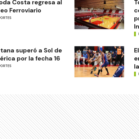
oda Costa regresa al
T
eo Ferroviario
c
p
PORTES
I
tana superó a Sol de
E
rica por la fecha 16
e
l
PORTES