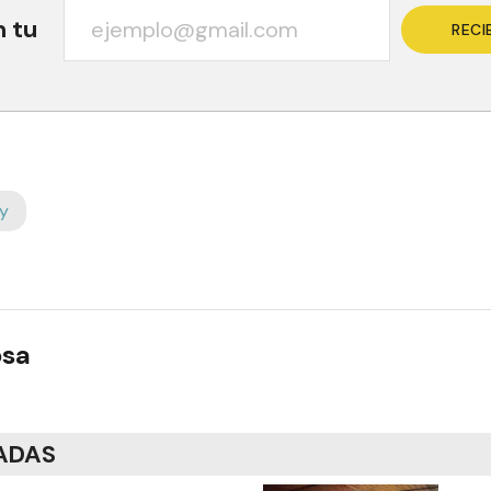
n tu
RECI
y
osa
ADAS