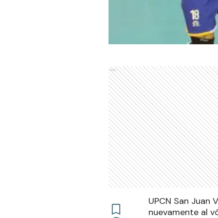
Ads
UPCN San Juan Vól
nuevamente al vó