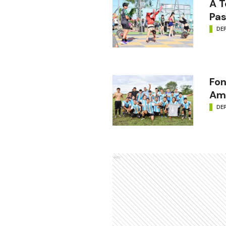
A T
Pas
DE
Fon
Amé
DE
Ads