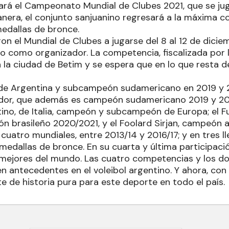
rá el Campeonato Mundial de Clubes 2021, que se ju
manera, el conjunto sanjuanino regresará a la máxima c
edallas de bronce.
ron el Mundial de Clubes a jugarse del 8 al 12 de dicie
o como organizador. La competencia, fiscalizada por la
n la ciudad de Betim y se espera que en lo que resta 
e Argentina y subcampeón sudamericano en 2019 y 20
ador, que además es campeón sudamericano 2019 y 202
ntino, de Italia, campeón y subcampeón de Europa; el F
n brasileño 2020/2021, y el Foolard Sirjan, campeón a
uatro mundiales, entre 2013/14 y 2016/17; y en tres ll
s medallas de bronce. En su cuarta y última participa
 mejores del mundo. Las cuatro competencias y los do
 antecedentes en el voleibol argentino. Y ahora, con l
e de historia pura para este deporte en todo el país.