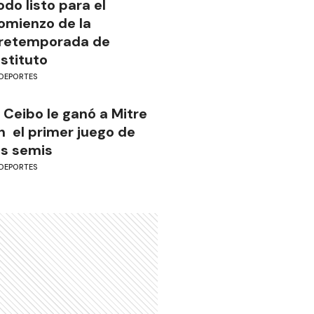
odo listo para el
omienzo de la
retemporada de
nstituto
DEPORTES
l Ceibo le ganó a Mitre
n el primer juego de
as semis
DEPORTES