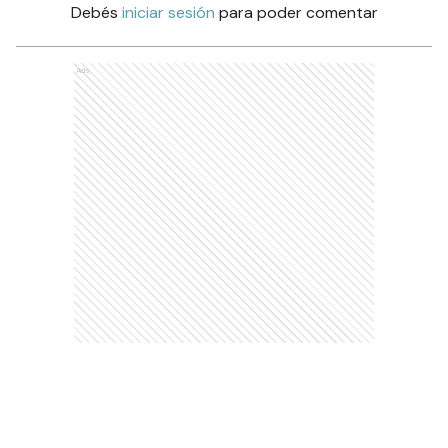
Debés
iniciar sesión
para poder comentar
Ads