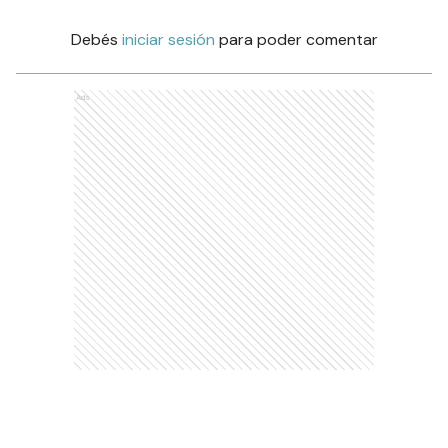
Debés
iniciar sesión
para poder comentar
Ads