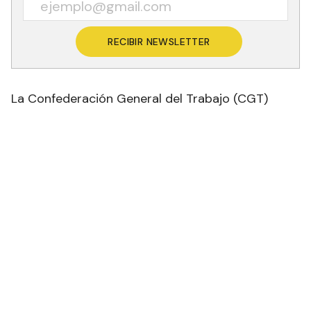
sindical está trabajando con sus representados,
para que el paro nacional del próximo jueves sea
total en la provincia.
Recibí las noticias en tu email
RECIBIR NEWSLETTER
La Confederación General del Trabajo (CGT)
decidió convocar a un paro general para el
próximo 9 de mayo, convirtiéndose en el segundo
contra el Gobierno de Javier Milei.