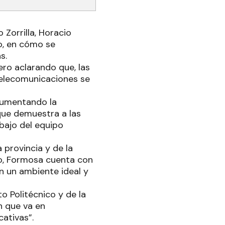
 Zorrilla, Horacio
to, en cómo se
as.
ero aclarando que, las
 Telecomunicaciones se
aumentando la
 que demuestra a las
abajo del equipo
 provincia y de la
llo, Formosa cuenta con
n un ambiente ideal y
to Politécnico y de la
n que va en
cativas”.