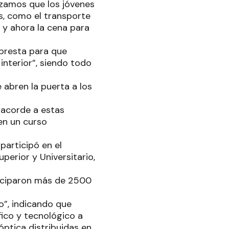
izamos que los jóvenes
os, como el transporte
o y ahora la cena para
presta para que
 interior”, siendo todo
 abren la puerta a los
 acorde a estas
en un curso
participó en el
erior y Universitario,
ticiparon más de 2500
do”, indicando que
fico y tecnológico a
óptica distribuidas en