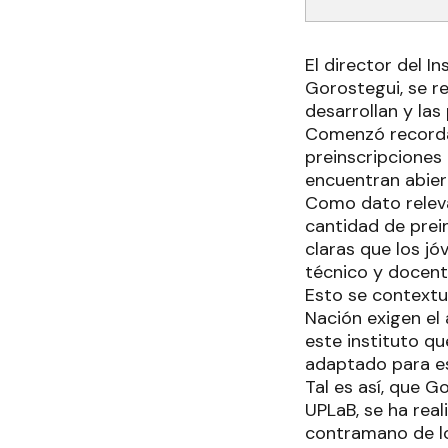
El director del I
Gorostegui, se re
desarrollan y las
Comenzó recordand
preinscripciones
encuentran abier
Como dato relev
cantidad de prein
claras que los jó
técnico y docent
Esto se contextua
Nación exigen el 
este instituto q
adaptado para es
Tal es así, que G
UPLaB, se ha real
contramano de lo