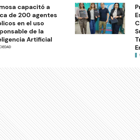
mosa capacitó a
P
ca de 200 agentes
E
licos en el uso
C
ponsable de la
S
eligencia Artificial
T
E
CIEDAD