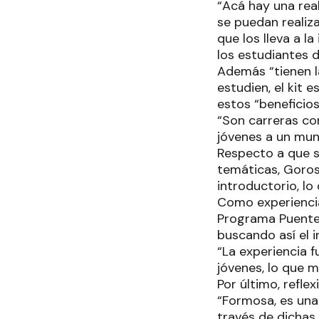
“Acá hay una rea
se puedan realiza
que los lleva a l
los estudiantes 
Además “tienen l
estudien, el kit 
estos “beneficio
“Son carreras con
jóvenes a un mun
Respecto a que s
temáticas, Goros
introductorio, l
Como experiencia 
Programa Puente,
buscando así el i
“La experiencia 
jóvenes, lo que 
Por último, refle
“Formosa, es una 
través de dichas 