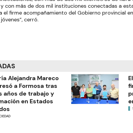
a y con más de dos mil instituciones conectadas a est
 el firme acompañamiento del Gobierno provincial en 
jóvenes”, cerró.
ADAS
ía Alejandra Mareco
E
resó a Formosa tras
f
s años de trabajo y
p
mación en Estados
e
dos
CIEDAD