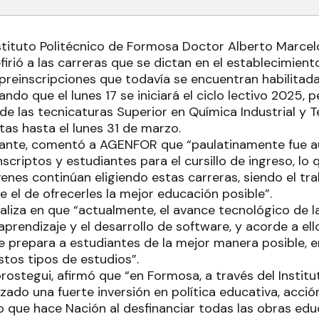
nstituto Politécnico de Formosa Doctor Alberto Marcelo
firió a las carreras que se dictan en el establecimien
 preinscripciones que todavía se encuentran habilitad
o que el lunes 17 se iniciará el ciclo lectivo 2025, p
 de las tecnicaturas Superior en Química Industrial y
tas hasta el lunes 31 de marzo.
ante, comentó a AGENFOR que “paulatinamente fue 
scriptos y estudiantes para el cursillo de ingreso, lo
venes continúan eligiendo estas carreras, siendo el tr
e el de ofrecerles la mejor educación posible”.
liza en que “actualmente, el avance tecnológico de la
aprendizaje y el desarrollo de software, y acorde a e
ue prepara a estudiantes de la mejor manera posible, e
tos tipos de estudios”.
orostegui, afirmó que “en Formosa, a través del Institu
izado una fuerte inversión en política educativa, acció
 que hace Nación al desfinanciar todas las obras edu