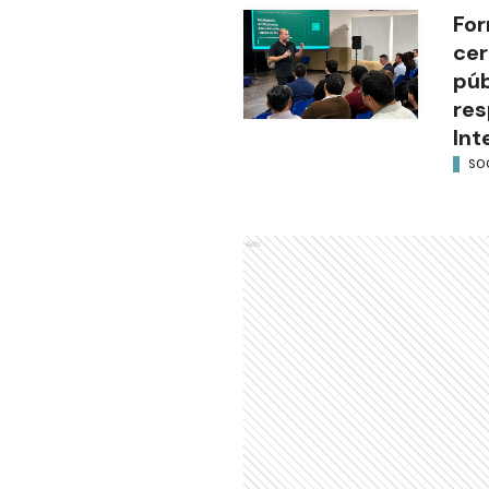
For
cer
púb
res
Int
SO
Ads