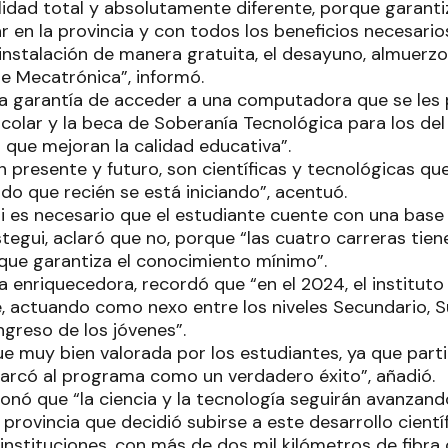
lidad total y absolutamente diferente, porque garant
r en la provincia y con todos los beneficios necesari
a instalación de manera gratuita, el desayuno, almuerz
de Mecatrónica”, informó.
a garantía de acceder a una computadora que se les 
escolar y la beca de Soberanía Tecnológica para los del
s que mejoran la calidad educativa”.
 presente y futuro, son científicas y tecnológicas que
do que recién se está iniciando”, acentuó.
i es necesario que el estudiante cuente con una base
tegui, aclaró que no, porque “las cuatro carreras tien
o que garantiza el conocimiento mínimo”.
enriquecedora, recordó que “en el 2024, el instituto 
 actuando como nexo entre los niveles Secundario, Sup
ngreso de los jóvenes”.
fue muy bien valorada por los estudiantes, ya que par
marcó al programa como un verdadero éxito”, añadió.
xionó que “la ciencia y la tecnología seguirán avanzan
provincia que decidió subirse a este desarrollo cientí
instituciones, con más de dos mil kilómetros de fibra 