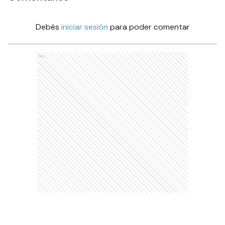
Debés
iniciar sesión
para poder comentar
Ads