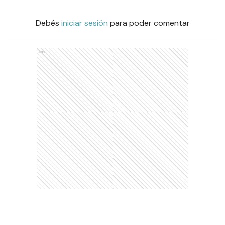
Debés
iniciar sesión
para poder comentar
Ads