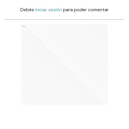
Debés
iniciar sesión
para poder comentar
Ads