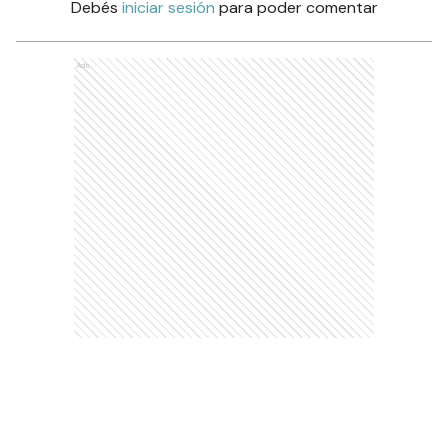
Debés
iniciar sesión
para poder comentar
Ads