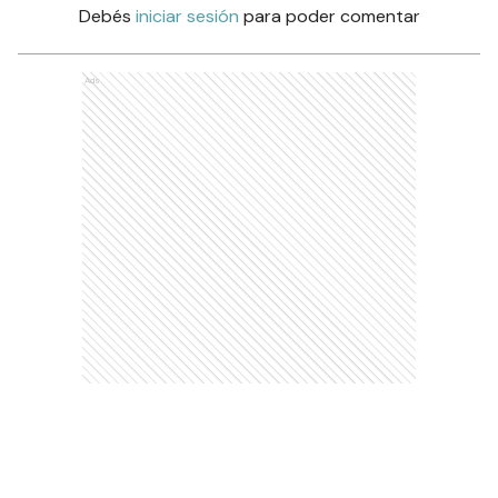
Debés
iniciar sesión
para poder comentar
Ads