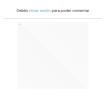
Debés
iniciar sesión
para poder comentar
Ads