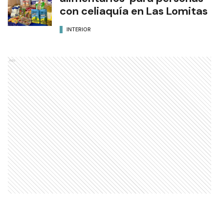
con celiaquía en Las Lomitas
INTERIOR
Ads