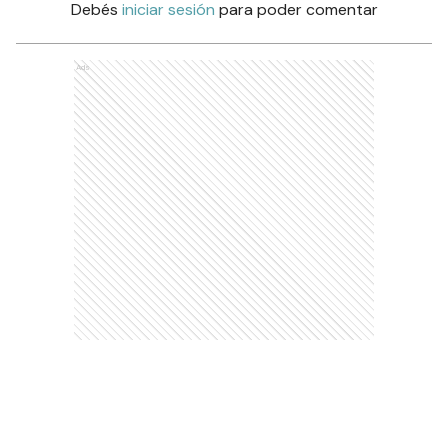
Debés
iniciar sesión
para poder comentar
Ads