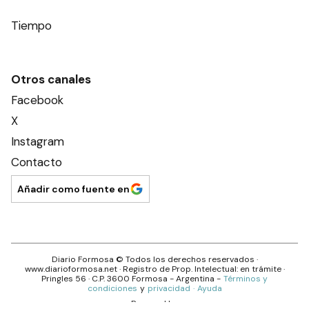
Tiempo
Otros canales
Facebook
X
Instagram
Contacto
Añadir como fuente en
Diario Formosa
© Todos los derechos reservados ·
www.
diarioformosa.net
· Registro de Prop. Intelectual: en trámite ·
Pringles 56
· C.P.
3600
Formosa
- Argentina -
Términos y
condiciones
y
privacidad
·
Ayuda
Powered by