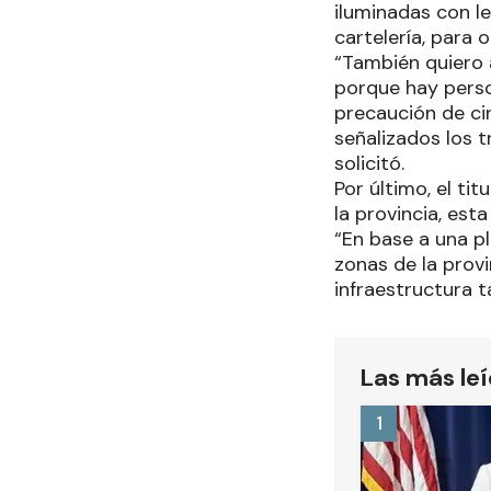
iluminadas con le
cartelería, para 
“También quiero a
porque hay perso
precaución de cir
señalizados los 
solicitó.
Por último, el ti
la provincia, est
“En base a una p
zonas de la provi
infraestructura t
Las más le
1