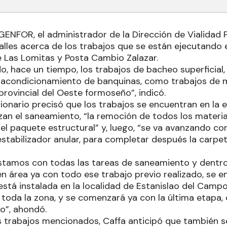
ENFOR, el administrador de la Dirección de Vialidad Pr
alles acerca de los trabajos que se están ejecutando e
e Las Lomitas y Posta Cambio Zalazar.
o, hace un tiempo, los trabajos de bacheo superficial
a, acondicionamiento de banquinas, como trabajos de
rovincial del Oeste formoseño”, indicó.
ionario precisó que los trabajos se encuentran en la e
lizan el saneamiento, “la remoción de todos los materi
el paquete estructural” y, luego, “se va avanzando con
stabilizador anular, para completar después la carpe
stamos con todas las tareas de saneamiento y dentr
 área ya con todo ese trabajo previo realizado, se e
 está instalada en la localidad de Estanislao del Camp
 toda la zona, y se comenzará ya con la última etapa, 
o”, ahondó.
trabajos mencionados, Caffa anticipó que también se