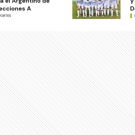
a el Argentino de
y
ecciones A
D
PORTES