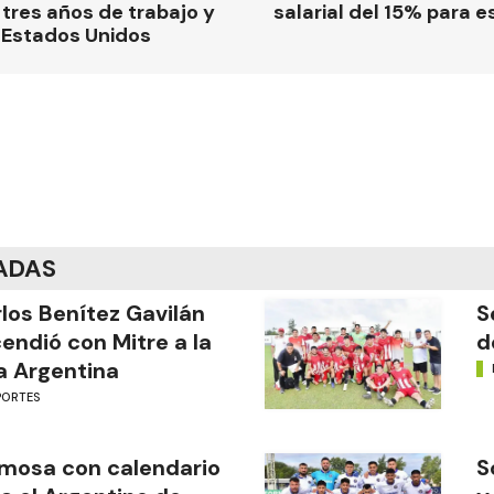
tres años de trabajo y
salarial del 15% para e
 Estados Unidos
ADAS
los Benítez Gavilán
S
endió con Mitre a la
d
a Argentina
PORTES
mosa con calendario
S