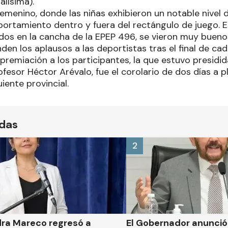
alísima).
emenino, donde las niñas exhibieron un notable nivel 
rtamiento dentro y fuera del rectángulo de juego. E
idos en la cancha de la EPEP 496, se vieron muy buen
nden los aplausos a las deportistas tras el final de cad
remiación a los participantes, la que estuvo presidida 
fesor Héctor Arévalo, fue el corolario de dos días a p
iente provincial.
ídas
2
dra Mareco regresó a
El Gobernador anunci