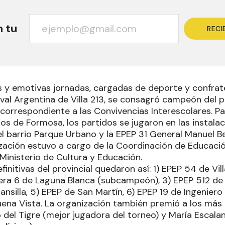
n tu
RECI
s y emotivas jornadas, cargadas de deporte y confrate
val Argentina de Villa 213, se consagró campeón del p
 correspondiente a las Convivencias Interescolares. P
os de Formosa, los partidos se jugaron en las instala
el barrio Parque Urbano y la EPEP 31 General Manuel B
ización estuvo a cargo de la Coordinación de Educació
Ministerio de Cultura y Educación.
finitivas del provincial quedaron así: 1) EPEP 54 de Vil
era 6 de Laguna Blanca (subcampeón), 3) EPEP 512 de 
nsilla, 5) EPEP de San Martín, 6) EPEP 19 de Ingeniero
uena Vista. La organización también premió a los más
del Tigre (mejor jugadora del torneo) y María Escalant