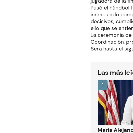
jugadora de la fin
Pasó el hándbol f
inmaculado compo
decisivos, cumpl
ello que se entie
La ceremonia de p
Coordinación, pro
Será hasta el sigu
Las más le
1
María Alejan