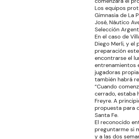
comenzará el pró
Los equipos prot
Gimnasia de La Pl
José, Náutico Av
Selección Argent
En el caso de Vil
Diego Merli, y el 
preparación este 
encontrarse el lu
entrenamientos e
jugadoras propias
también habrá re
“Cuando comenzó
cerrado, estaba 
Freyre. A princip
propuesta para c
Santa Fe.
El reconocido ent
preguntarme si m
y a las dos seman