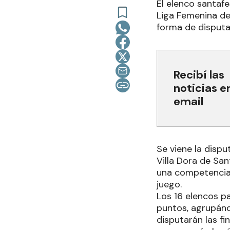
El elenco santaf
Liga Femenina de 
forma de disputa
Recibí las
noticias e
email
Se viene la disp
Villa Dora de San
una competencia 
juego.
Los 16 elencos p
puntos, agrupándo
disputarán las f