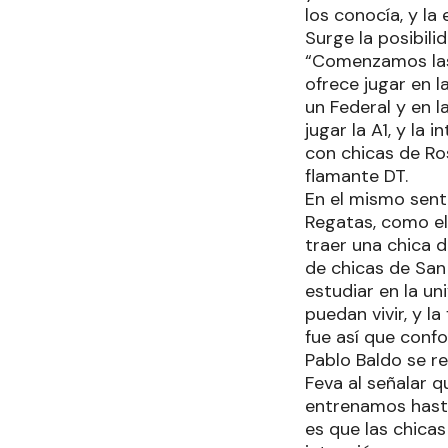
los conocía, y l
Surge la posibili
“Comenzamos las 
ofrece jugar en 
un Federal y en 
jugar la A1, y la 
con chicas de Ros
flamante DT.
En el mismo sent
Regatas, como el
traer una chica d
de chicas de San 
estudiar en la u
puedan vivir, y l
fue así que conf
Pablo Baldo se re
Feva al señalar 
entrenamos hasta 
es que las chicas