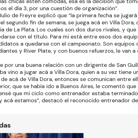
 las chicas estén cómodas, esa es la decisión que to
os el día 3, por una cuestión de organización”.
Julio de Freyre explicó que “la primera fecha se jugará
 el segundo fin de semana, se juega acá en Villa Dora,
a de La Plata. Los cuales son dos duros rivales, y que
arse con el título. Para mi está entre esos dos equip
idatos a quedarse con el campeonato. Son equipos q
iantes y River Plate, y con buenos refuerzos, le van a
e por una buena relación con un dirigente de San Gui
iba vino a jugar acá a Villa Dora, quien a su vez tiene 
e acá de Villa Dora, entonces se comunican entre ello
ior, que se había ido a Buenos Aires, le comentó que 
Pensé que mi ciclo como entrenador estaba terminado,
 y acá estamos”, destacó el reconocido entrenador de 
ídas