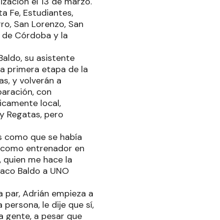
ización el 13 de marzo.
a Fe, Estudiantes,
rro, San Lorenzo, San
s de Córdoba y la
Baldo, su asistente
 la primera etapa de la
as, y volverán a
paración, con
icamente local,
 y Regatas, pero
s como que se había
o como entrenador en
, quien me hace la
 Paco Baldo a UNO
a par, Adrián empieza a
ersona, le dije que sí,
la gente, a pesar que