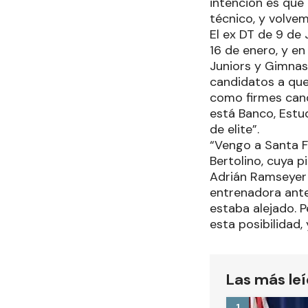
intención es que
técnico, y volvem
El ex DT de 9 de 
16 de enero, y en
Juniors y Gimnasi
candidatos a qued
como firmes cand
está Banco, Estud
de elite”.
“Vengo a Santa F
Bertolino, cuya p
Adrián Ramseyer d
entrenadora anter
estaba alejado. 
esta posibilidad,
Las más le
1