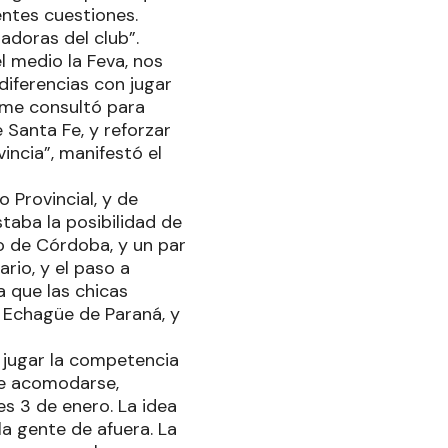
entes cuestiones.
gadoras del club”.
 medio la Feva, nos
diferencias con jugar
s me consultó para
e Santa Fe, y reforzar
incia”, manifestó el
Provincial, y de
taba la posibilidad de
to de Córdoba, y un par
rio, y el paso a
 que las chicas
de Echagüe de Paraná, y
a jugar la competencia
de acomodarse,
es 3 de enero. La idea
la gente de afuera. La