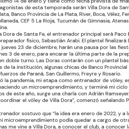
ximo 14 de enero y tiene como fecha prevista de final
agonistas de esta temporada serán Villa Dora de Sant
ata, Banco Provincia de La Plata, River, Boca, Vélez, Fe
ellaneda, CEF 5 La Rioja, Tucumán de Gimnasia, Atena
ina.
la Dora de Santa Fe, el entrenador principal será Paco 
preparador físico, Sebastián Arabi. El plantel finalizará
jueves 23 de diciembre, harán una pausa por las fiest
nes 3 de enero, para encarar la última parte de la pre
n doble turno. Las Doras contarán con un plantel bás
 de la institución, algunas chicas de Banco Provincial
fuerzos de Paraná, San Guillermo, Freyre y Rosario.
 la pandemia, mi etapa como entrenador de vóley, e
haciendo un microemprendimiento, y terminé mi cicl
ios de este año, surge una charla con Adrián Ramseyer
oordinar el vóley de Villa Dora”, comenzó señalando
renador sostuvo que “la idea era enero de 2022, y a l
i microemprendimiento podía quedar a cargo de otra p
as me vine a Villa Dora, a conocer el club, a conocer 