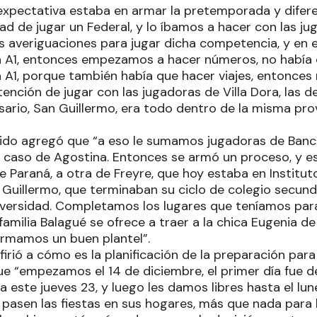
a expectativa estaba en armar la pretemporada y difer
dad de jugar un Federal, y lo íbamos a hacer con las ju
averiguaciones para jugar dicha competencia, y en el
la A1, entonces empezamos a hacer números, no había 
la A1, porque también había que hacer viajes, entonce
intención de jugar con las jugadoras de Villa Dora, las d
ario, San Guillermo, era todo dentro de la misma prov
ido agregó que “a eso le sumamos jugadoras de Banco 
 caso de Agostina. Entonces se armó un proceso, y es
e Paraná, a otra de Freyre, que hoy estaba en Institu
Guillermo, que terminaban su ciclo de colegio secunda
niversidad. Completamos los lugares que teníamos para
a familia Balagué se ofrece a traer a la chica Eugenia 
ormamos un buen plantel”.
firió a cómo es la planificación de la preparación par
que “empezamos el 14 de diciembre, el primer día fue 
este jueves 23, y luego les damos libres hasta el lun
 pasen las fiestas en sus hogares, más que nada para 