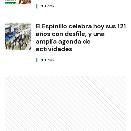
Se presentó la XLII Fiesta
Nacional del Pomelo en
Laguna Blanca
INTERIOR
El Espinillo celebra hoy sus 121
años con desfile, y una
amplia agenda de
actividades
INTERIOR
Ads