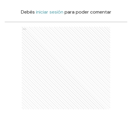
Debés
iniciar sesión
para poder comentar
Ads