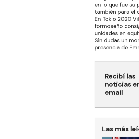
en lo que fue su 
también para el d
En Tokio 2020 Vil
formoseño consig
unidades en equit
Sin dudas un mom
presencia de Emm
Recibí las
noticias e
email
Las más le