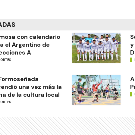
ADAS
mosa con calendario
S
a el Argentino de
y
ecciones A
D
PORTES
 Formoseñada
A
endió una vez más la
P
ma de la cultura local
PORTES