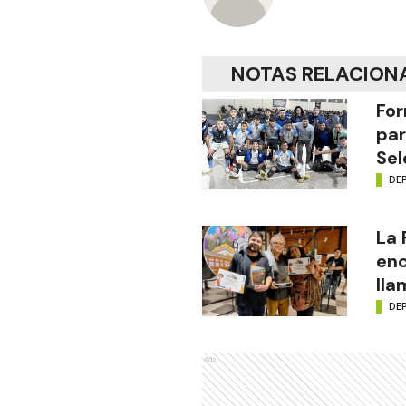
NOTAS RELACION
For
par
Sel
DE
La
enc
lla
DE
Ads