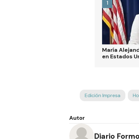
1
María Alejand
en Estados U
Edición Impresa
Ho
Autor
Diario Form