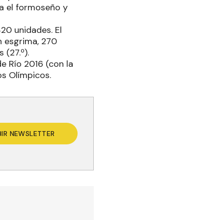
ra el formoseño y
320 unidades. El
n esgrima, 270
 (27.º).
e Río 2016 (con la
s Olímpicos.
BIR NEWSLETTER