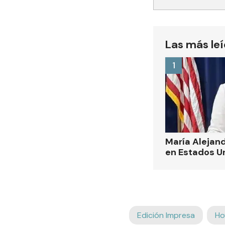
Las más le
1
María Alejand
en Estados U
Edición Impresa
Ho