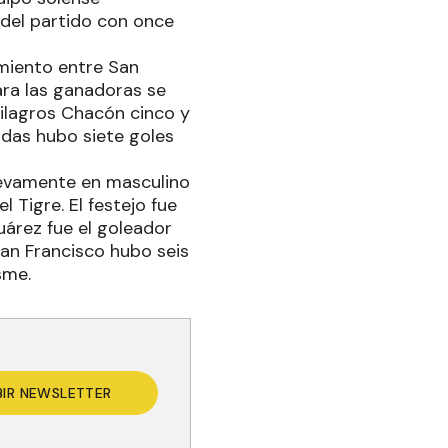
 del partido con once
miento entre San
Para las ganadoras se
ilagros Chacón cinco y
eadas hubo siete goles
uevamente en masculino
l Tigre. El festejo fue
Juárez fue el goleador
San Francisco hubo seis
sme.
BIR NEWSLETTER