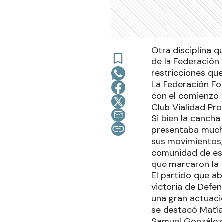
Otra disciplina q
de la Federación
restricciones qu
La Federación For
con el comienzo 
Club Vialidad Prov
Si bien la canch
presentaba mucha 
sus movimientos,
comunidad de est
que marcaron la v
El partido que ab
victoria de Defe
una gran actuaci
se destacó Matía
Samuel González 