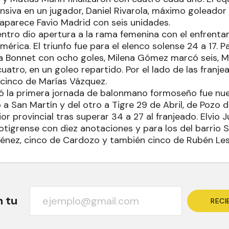
nsiva en un jugador, Daniel Rivarola, máximo goleador
 aparece Favio Madrid con seis unidades.
ntro dio apertura a la rama femenina con el enfrenta
mérica. El triunfo fue para el elenco solense 24 a 17. 
 Bonnet con ocho goles, Milena Gómez marcó seis, M
uatro, en un goleo repartido. Por el lado de las franj
 cinco de Marías Vázquez.
ró la primera jornada de balonmano formoseño fue n
 a San Martín y del otro a Tigre 29 de Abril, de Pozo de
rior provincial tras superar 34 a 27 al franjeado. Elvio 
otigrense con diez anotaciones y para los del barrio 
énez, cinco de Cardozo y también cinco de Rubén Le
n tu
RECI