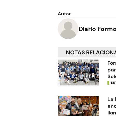
Autor
Diario Form
NOTAS RELACION
For
par
Sel
DE
La
enc
lla