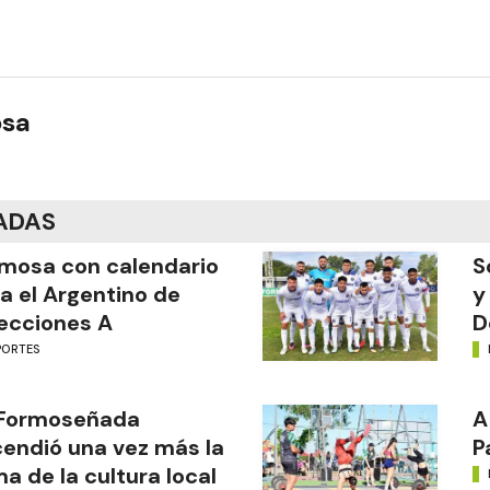
osa
ADAS
mosa con calendario
S
a el Argentino de
y
ecciones A
D
PORTES
 Formoseñada
A
endió una vez más la
P
ma de la cultura local