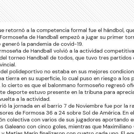
ue retornó a la competencia formal fue el hándbol, qu
 Formoseña de Handball empezó a jugar su primer tor
e generó la pandemia de covid-19.
moseña de Handball volvió a la actividad competitiva 
del torneo Handball de todos, que tuvo tres partidos e
incial.
a del polideportivo no estaba en sus mejores condicio
tierra en su superficie, lo cual puso en riesgo a los 
 lo cierto es que el balonmano formoseño regresó ofi
e deporte estuvo presente en la tribuna para aprec
uelta a la actividad.
rió la jornada en el barrio 7 de Noviembre fue por la 
nsores de Formosa 36 a 24 sobre Sol de América. En el
ón colectiva con varios de sus jugadores aportando 
s Galeano con cinco goles, mientras que Maximiliano G
y Matías Marín finalizaron con cuatro cada uno. El eq