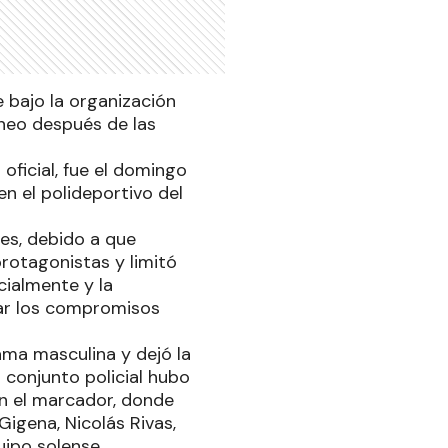
e bajo la organización
neo después de las
oficial, fue el domingo
n el polideportivo del
nes, debido a que
protagonistas y limitó
cialmente y la
iar los compromisos
rama masculina y dejó la
 conjunto policial hubo
en el marcador, donde
igena, Nicolás Rivas,
uipo solense