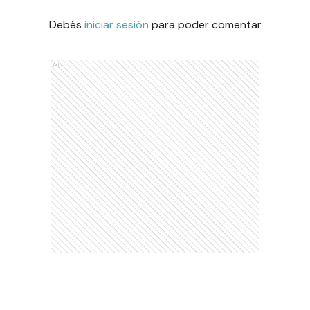
Debés
iniciar sesión
para poder comentar
Ads