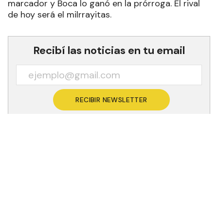
marcador y Boca lo ganó en la prórroga. El rival
de hoy será el milrrayitas.
Recibí las noticias en tu email
RECIBIR NEWSLETTER
La Unión batalló con Boca en la Bombonerita
pero perdió en tiempo suplementario 80 a 77.
Hoy cerrará su gira de tres partidos de visitante
cuando se enfrente a Peñarol en el estadio Islas
Malvinas desde las 20 horas.
Lucas Faggiano salvó a Boca con un triple para ir
al tiempo extra y fue la figura con 16 puntos, 9
rebotes y 6 asistencias. Francisco Cáffaro