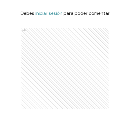
Debés
iniciar sesión
para poder comentar
Ads