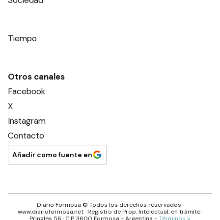
Tiempo
Otros canales
Facebook
X
Instagram
Contacto
Añadir como fuente en
Diario Formosa
© Todos los derechos reservados ·
www.
diarioformosa.net
· Registro de Prop. Intelectual: en trámite ·
Pringles 56
· C.P.
3600
Formosa
- Argentina -
Términos y