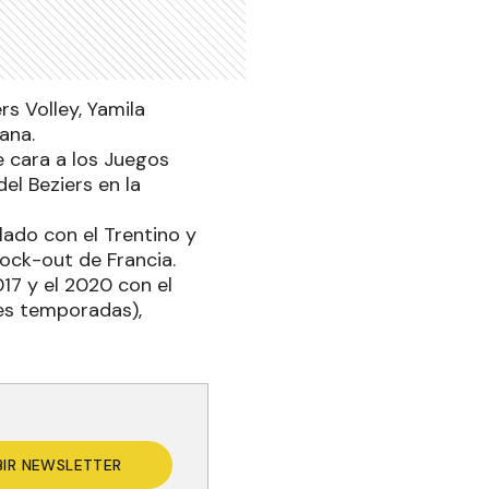
s Volley, Yamila
iana.
 cara a los Juegos
el Beziers en la
glado con el Trentino y
lock-out de Francia.
017 y el 2020 con el
res temporadas),
BIR NEWSLETTER