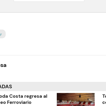
y
osa
ADAS
oda Costa regresa al
T
eo Ferroviario
c