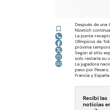
Después de una t
Nizetich continua
La punta-recepto
Olímpicos de Toki
próxima temporad
Según el sitio es
solo restaría su 
La jugadora nacid
paso por Pesaro,
Francia y España.
Recibí las
noticias e