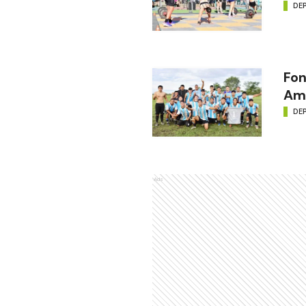
DE
Fon
Amé
DE
Ads