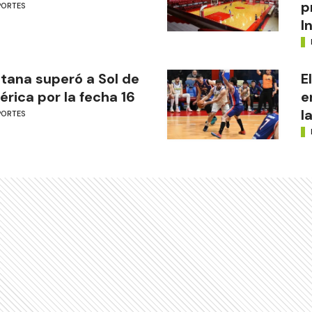
p
PORTES
I
tana superó a Sol de
E
rica por la fecha 16
e
l
PORTES