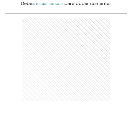
Debés
iniciar sesión
para poder comentar
Ads