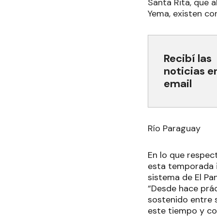
Santa Rita, que a
Yema, existen co
Recibí las
noticias e
email
Río Paraguay
En lo que respec
esta temporada in
sistema de El Pan
“Desde hace prác
sostenido entre s
este tiempo y co