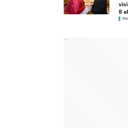
vis
8 a
POL
Ads