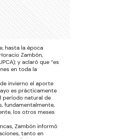
e, hasta la época
o Horacio Zambón,
UPCA); y aclaró que “es
nes en toda la
de invierno el aporte
mayo es prácticamente
l período natural de
s, fundamentalmente,
iente, los otros meses
encas, Zambón informó
aciones, tanto en