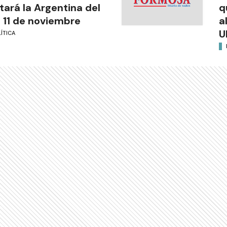
itará la Argentina del
q
l 11 de noviembre
a
U
ÍTICA