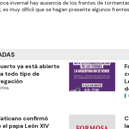
oca invernal hay ausencia de los frentes de tormentas,
, es muy difícil que se hagan presente algunos frente
ADAS
puerto ya está abierto
F
a todo tipo de
c
vegación
L
d
ÍTICA
Vaticano confirmó
C
 el papa León XIV
l