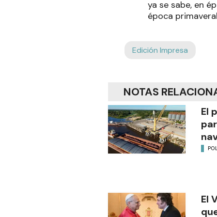
ya se sabe, en ép
época primaveral
Edición Impresa
NOTAS RELACION
El 
par
na
POL
El 
que