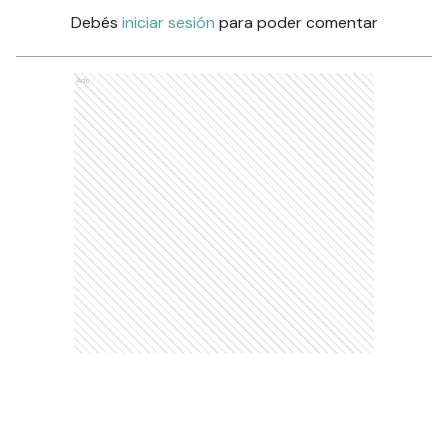
Debés
iniciar sesión
para poder comentar
Ads