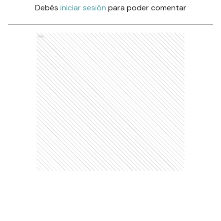
Debés
iniciar sesión
para poder comentar
Ads