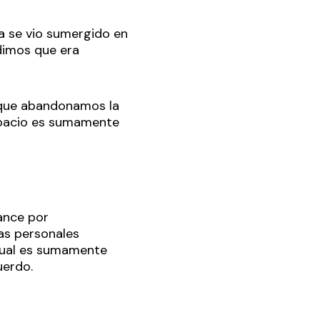
a se vio sumergido en
dimos que era
 que abandonamos la
spacio es sumamente
ance por
as personales
irtual es sumamente
uerdo.