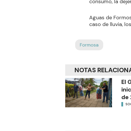
consumo, la deje
Aguas de Formosa
caso de lluvia, l
Formosa
NOTAS RELACION
El 
ini
de 
SO