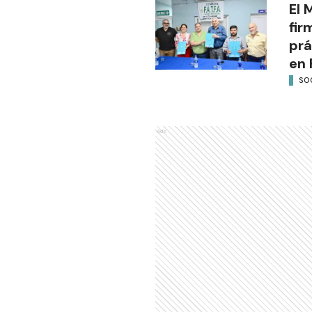
El 
fir
prá
en 
SO
Ads