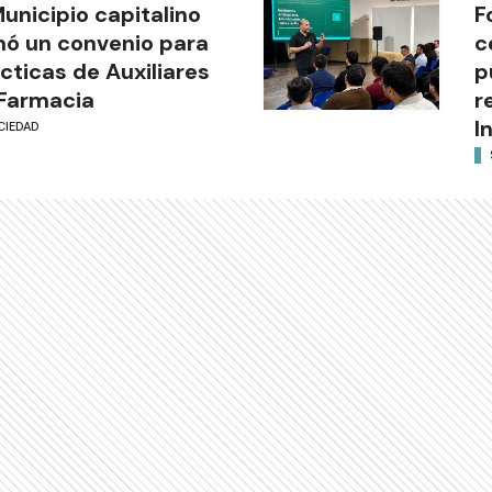
Municipio capitalino
F
mó un convenio para
c
cticas de Auxiliares
p
Farmacia
r
I
CIEDAD