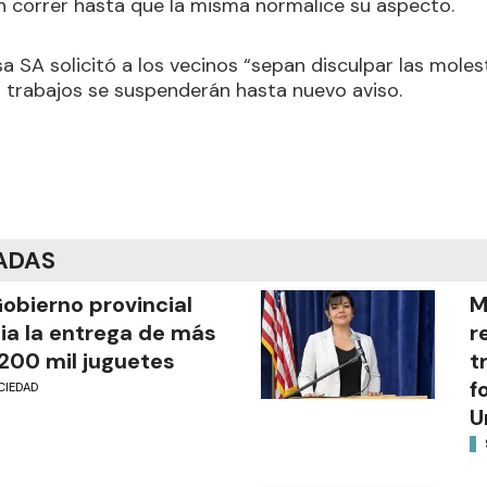
n correr hasta que la misma normalice su aspecto.
 SA solicitó a los vecinos “sepan disculpar las moles
os trabajos se suspenderán hasta nuevo aviso.
ADAS
Gobierno provincial
M
cia la entrega de más
r
200 mil juguetes
t
f
CIEDAD
U