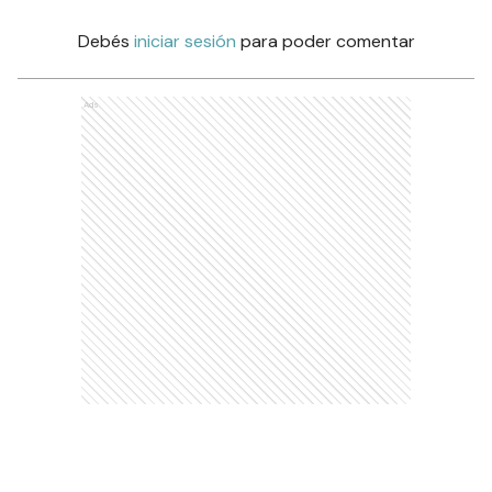
Debés
iniciar sesión
para poder comentar
Ads