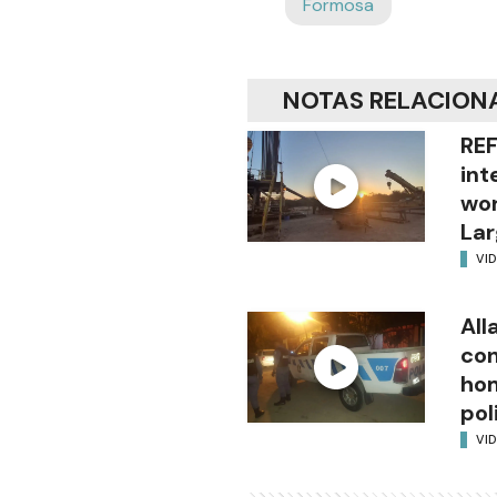
Formosa
NOTAS RELACION
REF
int
wor
Lar
VI
All
con
hom
pol
VI