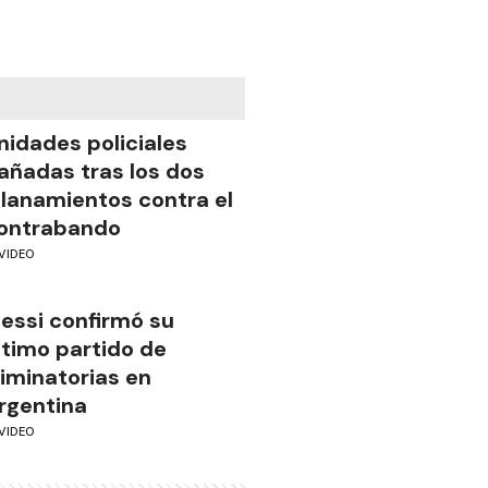
nidades policiales
añadas tras los dos
llanamientos contra el
ontrabando
VIDEO
essi confirmó su
ltimo partido de
liminatorias en
rgentina
VIDEO