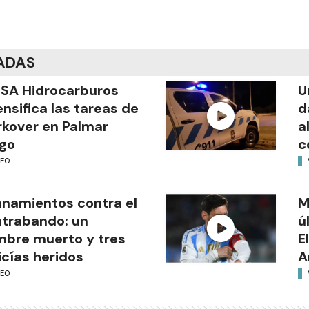
ADAS
SA Hidrocarburos
U
ensifica las tareas de
d
kover en Palmar
a
go
c
DEO
anamientos contra el
M
trabando: un
ú
bre muerto y tres
E
icías heridos
A
DEO