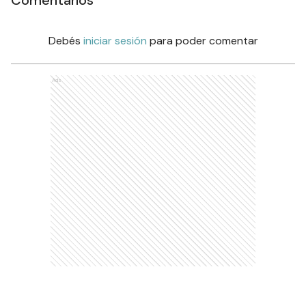
Debés
iniciar sesión
para poder comentar
Ads