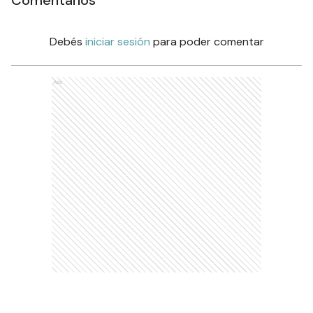
Debés
iniciar sesión
para poder comentar
Ads