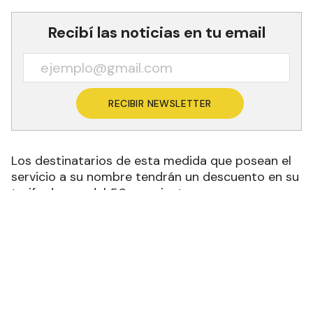
Recibí las noticias en tu email
RECIBIR NEWSLETTER
Los destinatarios de esta medida que posean el
servicio a su nombre tendrán un descuento en su
tarifa de gas del 50 por ciento.
Esta ley se enmarca en la decisión política del
Gobierno Nacional de seguir garantizando a
todos los jubilados, jubiladas, pensionados y
pensionadas un haber mensual con mayor
capacidad de compra.