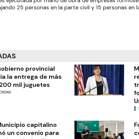
es ejecutada por mano de obra de empresas formoseñ
ando 25 personas en la parte civil y 15 personas en l
ADAS
Gobierno provincial
M
cia la entrega de más
r
200 mil juguetes
t
f
CIEDAD
U
Municipio capitalino
F
mó un convenio para
c