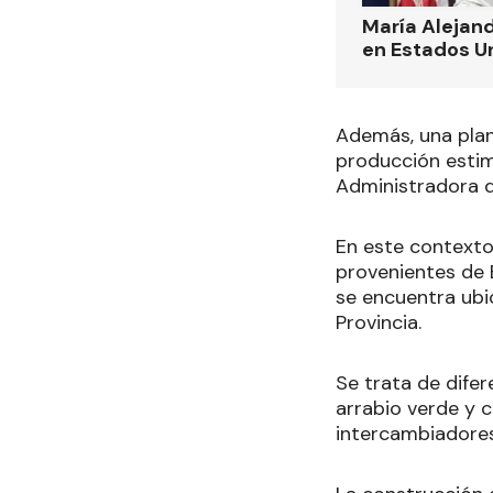
María Alejand
en Estados U
Además, una pla
producción esti
Administradora d
En este contexto
provenientes de B
se encuentra ubic
Provincia.
Se trata de difer
arrabio verde y 
intercambiadores