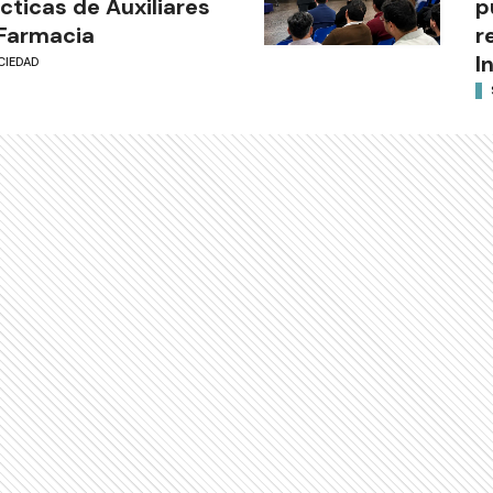
cticas de Auxiliares
p
Farmacia
r
I
CIEDAD