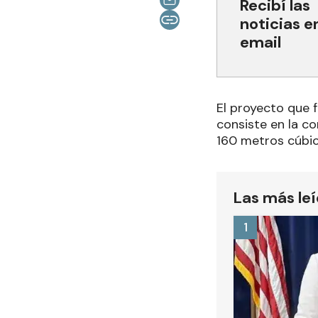
Recibí las
noticias e
email
El proyecto que 
consiste en la c
160 metros cúbic
Las más le
1