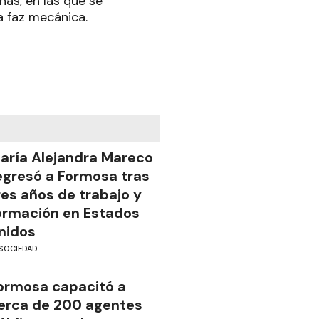
as, en las que se
a faz mecánica.
aría Alejandra Mareco
egresó a Formosa tras
res años de trabajo y
ormación en Estados
nidos
SOCIEDAD
ormosa capacitó a
erca de 200 agentes