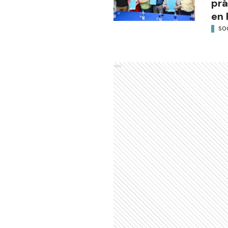
prá
en 
SO
Ads