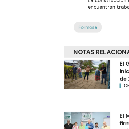
La construcción 
encuentran trabaj
Formosa
NOTAS RELACION
El 
ini
de 
SO
El 
fir