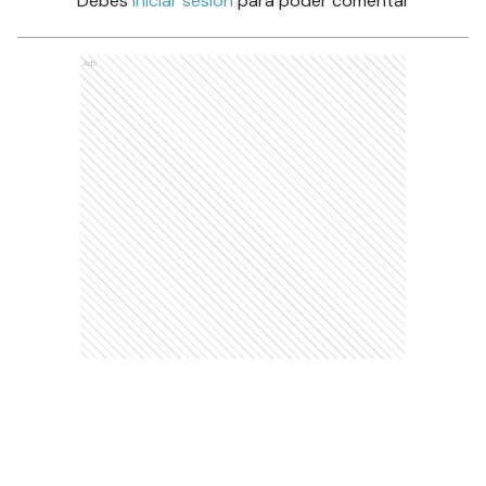
Debés
iniciar sesión
para poder comentar
Ads