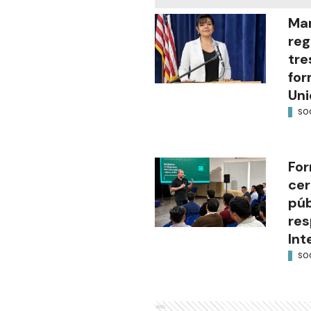
Mar
reg
tre
for
Uni
SO
For
cer
púb
res
Int
SO
Ads