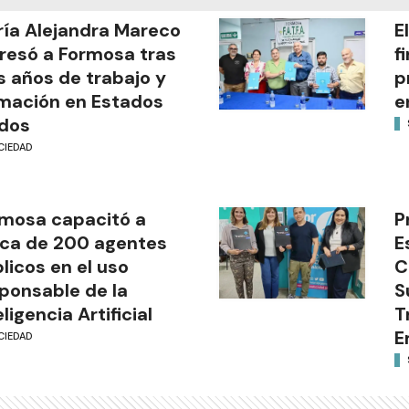
ía Alejandra Mareco
E
resó a Formosa tras
f
s años de trabajo y
p
mación en Estados
e
dos
CIEDAD
mosa capacitó a
P
ca de 200 agentes
E
licos en el uso
C
ponsable de la
S
eligencia Artificial
T
E
CIEDAD