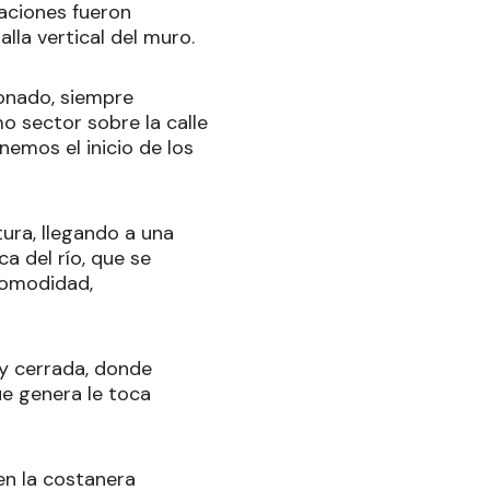
daciones fueron
lla vertical del muro.
onado, siempre
o sector sobre la calle
emos el inicio de los
ura, llegando a una
a del río, que se
comodidad,
uy cerrada, donde
ue genera le toca
en la costanera