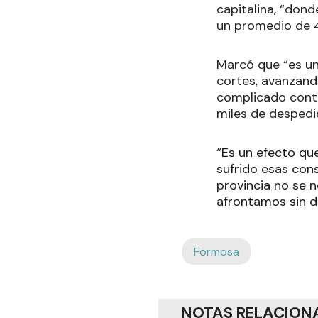
capitalina, “don
un promedio de 4
Marcó que “es un
cortes, avanzando
complicado contex
miles de despedid
“Es un efecto qu
sufrido esas con
provincia no se 
afrontamos sin d
Formosa
NOTAS RELACION