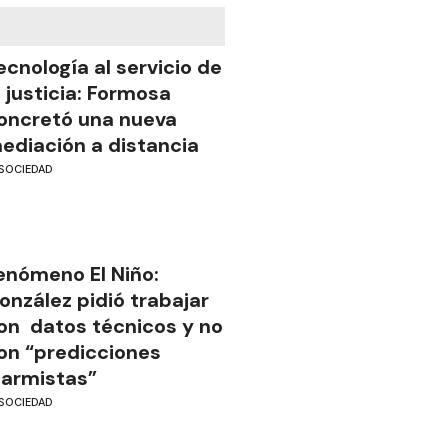
ecnología al servicio de
a justicia: Formosa
oncretó una nueva
ediación a distancia
SOCIEDAD
enómeno El Niño:
onzález pidió trabajar
on datos técnicos y no
on “predicciones
larmistas”
SOCIEDAD