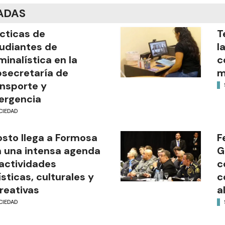
ADAS
cticas de
T
udiantes de
l
minalística en la
c
secretaría de
m
nsporte y
ergencia
CIEDAD
sto llega a Formosa
F
 una intensa agenda
G
actividades
c
ísticas, culturales y
c
reativas
a
CIEDAD