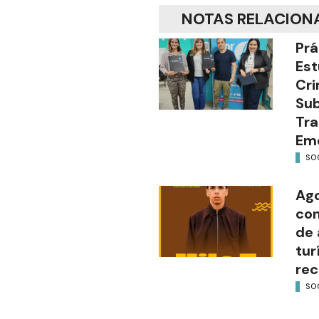
NOTAS RELACION
Prá
Est
Cri
Sub
Tra
Em
SO
Ago
con
de 
tur
rec
SO