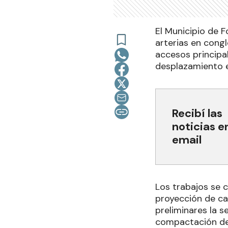
El Municipio de 
arterias en cong
accesos principal
desplazamiento e
Recibí las
noticias e
email
Los trabajos se c
proyección de ca
preliminares la s
compactación de s