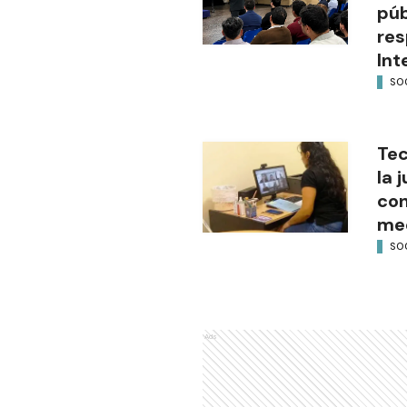
púb
res
Int
SO
Tec
la 
con
med
SO
Ads