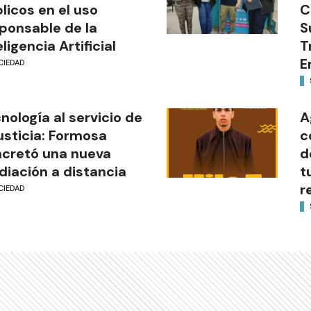
licos en el uso
C
ponsable de la
S
eligencia Artificial
T
E
CIEDAD
nología al servicio de
A
justicia: Formosa
c
cretó una nueva
d
iación a distancia
t
r
CIEDAD