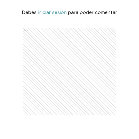
Debés
iniciar sesión
para poder comentar
Ads