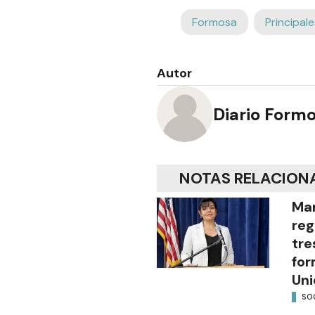
Formosa
Principale
Autor
Diario Form
NOTAS RELACION
Mar
reg
tre
for
Uni
SO