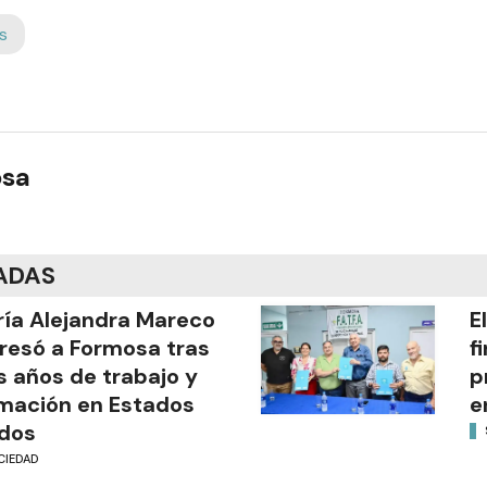
s
osa
ADAS
ía Alejandra Mareco
E
resó a Formosa tras
f
s años de trabajo y
p
mación en Estados
e
dos
CIEDAD