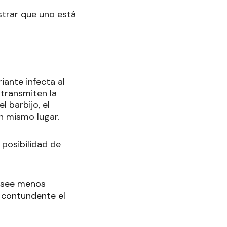
strar que uno está
iante infecta al
transmiten la
l barbijo, el
un mismo lugar.
 posibilidad de
posee menos
ó contundente el