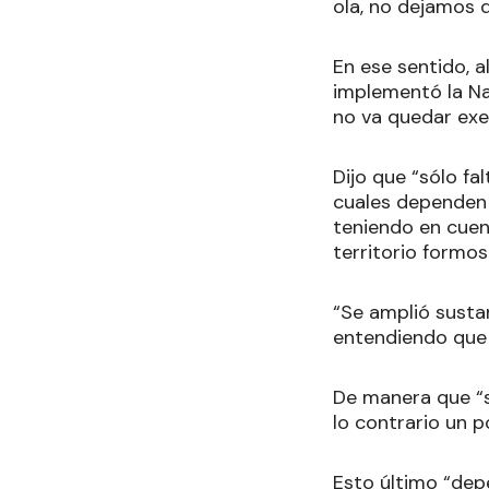
ola, no dejamos 
En ese sentido, a
implementó la Na
no va quedar exe
Dijo que “sólo fa
cuales dependen
teniendo en cuen
territorio formo
“Se amplió sustan
entendiendo que 
De manera que “s
lo contrario un 
Esto último “depe