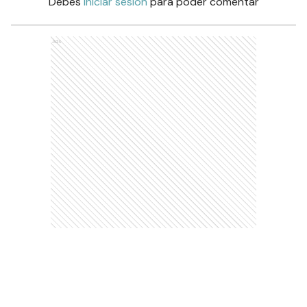
Debés
iniciar sesión
para poder comentar
Ads