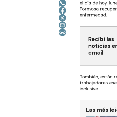
el día de hoy, lu
Formosa recupera
enfermedad.
Recibí las
noticias e
email
También, están r
trabajadores esen
inclusive.
Las más le