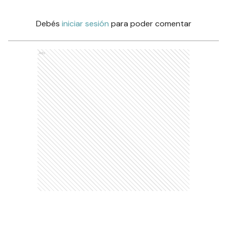
Debés
iniciar sesión
para poder comentar
Ads